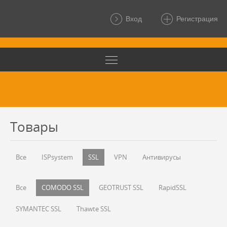
Вход
Регистрация
Товары
Все
ISPsystem
SSL
VPN
Антивирусы
Все
COMODO SSL
GEOTRUST SSL
RapidSSL
SYMANTEC SSL
Thawte SSL