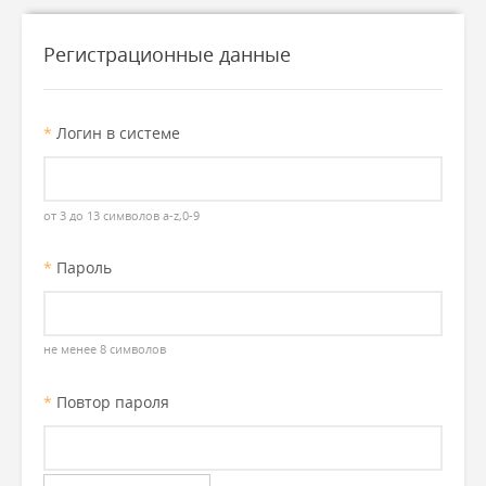
Регистрационные данные
*
Логин в системе
от 3 до 13 символов a-z,0-9
*
Пароль
не менее 8 символов
*
Повтор пароля