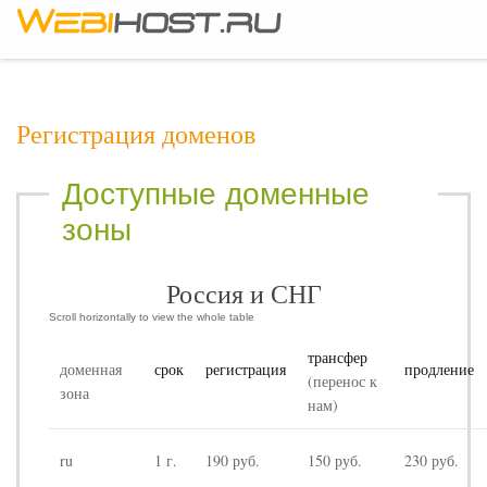
Вход
or
Зарегистрироваться
Вход в кабинет
Регистрация доменов
Логин:
Пароль:
Доступные доменные
ЗАБЫЛИ ПАРОЛЬ?
зоны
Россия и СНГ
трансфер
доменная
срок
регистрация
продление
(перенос к
зона
нам)
ru
1 г.
190 руб.
150 руб.
230 руб.